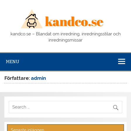
Skip
to
kan
content
kandco.se – Blandat om inredning, inredningsstilar och
inredningsmissar
MENU
Författare:
admin
Senaste inläggen