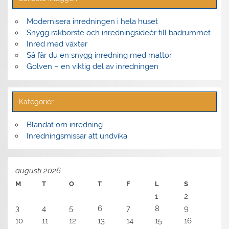
Modernisera inredningen i hela huset
Snygg rakborste och inredningsideér till badrummet
Inred med växter
Så får du en snygg inredning med mattor
Golven – en viktig del av inredningen
Kategorier
Blandat om inredning
Inredningsmissar att undvika
augusti 2026
M
T
O
T
F
L
S
1
2
3
4
5
6
7
8
9
10
11
12
13
14
15
16