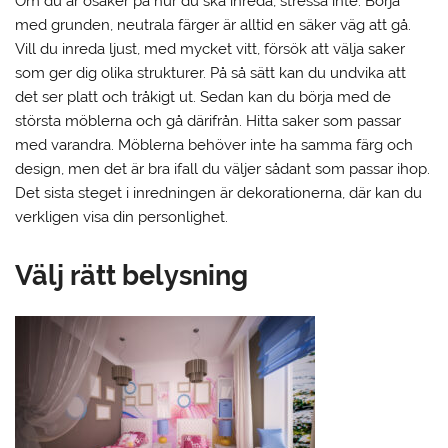
Om du är osäker på hur du ska inreda, stressa inte. Börja
med grunden, neutrala färger är alltid en säker väg att gå.
Vill du inreda ljust, med mycket vitt, försök att välja saker
som ger dig olika strukturer. På så sätt kan du undvika att
det ser platt och tråkigt ut. Sedan kan du börja med de
största möblerna och gå därifrån. Hitta saker som passar
med varandra. Möblerna behöver inte ha samma färg och
design, men det är bra ifall du väljer sådant som passar ihop.
Det sista steget i inredningen är dekorationerna, där kan du
verkligen visa din personlighet.
Välj rätt belysning