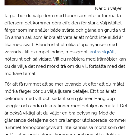
När du väljer
färger bör du välja dem med toner som inte är för matta
eftersom det kommer göra effekten för stark. Välj istället
färger som innehåller både svärta och gärna en gnutta vitt.
En annan sak som är bra att veta är att mörkt inte alltid är
lika med svart. Blanda istället olika djupa nyanser med
varandra, till exempel indigo, mossgrönt,
antracitgrått,
nötbrunt och så vidare. Vill du möblera med trämöbler kan
du då välja det med mörkt trä om du vill fortsätta med det
mörkare temat.
För att få rummet att se mer levande ut efter att du målat i
mörka färger bör du välja ljusare detaljer. Ett tips är att
dekorera med vitt och sådant som glänser. Häng upp
speglar och andra dekorationer med detaljer av metall. Det
är också viktigt att du väljer en bra belysning. Med de
glänsande detaljerna och bra lampor utplacerade kommer
rummet förhoppningsvis att inte kännas så mörkt som det
är. De glänsande ytorna kommer nämligen att reflektera